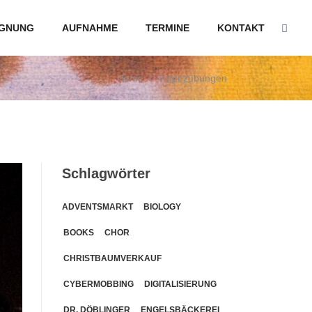
GNUNG
AUFNAHME
TERMINE
KONTAKT
Home
/
Trapezübungen
Schlagwörter
ADVENTSMARKT
BIOLOGY
BOOKS
CHOR
CHRISTBAUMVERKAUF
CYBERMOBBING
DIGITALISIERUNG
DR. DÖBLINGER
ENGELSBÄCKEREI