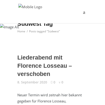
Südwest Tag
Home
/
Posts tagged "Südwest"
Liederabend mit
Florence Losseau –
verschoben
8. September 2020
0
0
Neuer Termin wird zeitnah hier bekannt
gegeben für Florence Losseau,