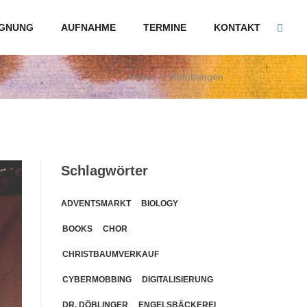
GNUNG
AUFNAHME
TERMINE
KONTAKT
Home
/
Mutübungen
Schlagwörter
ADVENTSMARKT
BIOLOGY
BOOKS
CHOR
CHRISTBAUMVERKAUF
CYBERMOBBING
DIGITALISIERUNG
DR. DÖBLINGER
ENGELSBÄCKEREI