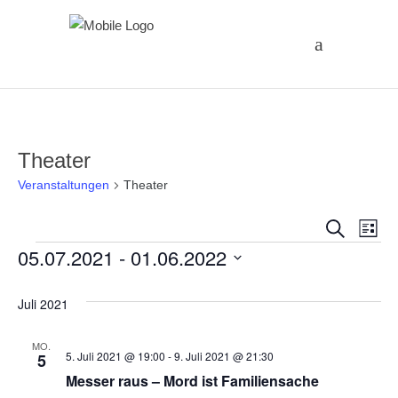
Theater
Veranstaltungen
Theater
Vera
Ve
Suche
Liste
Veranstaltungen
05.07.2021
 - 
01.06.2022
An
Suc
Datum
Na
und
Juli 2021
wählen.
Ansi
MO.
5. Juli 2021 @ 19:00
-
9. Juli 2021 @ 21:30
5
Messer raus – Mord ist Familiensache
Navi