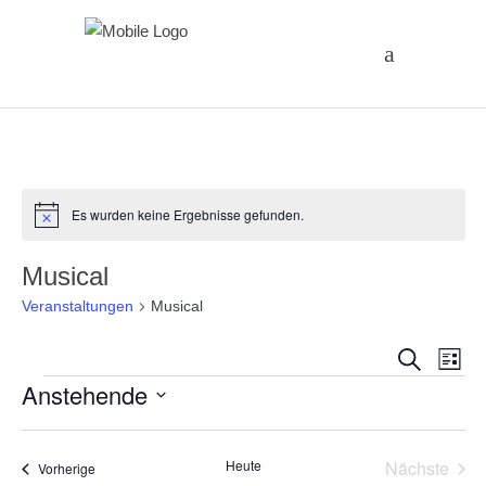
Es wurden keine Ergebnisse gefunden.
Hinweis
Musical
Veranstaltungen
Musical
Vera
Ve
Suche
Liste
Veranstaltungen
Anstehende
An
Suc
Datum
Na
und
wählen.
Heute
Nächste
Veranstaltungen
Vorherige