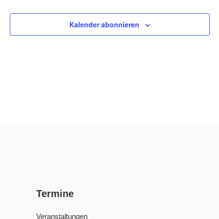
Veransta
Ansi
Kalender abonnieren
Navi
Termine
Veranstaltungen