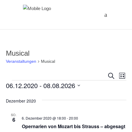
Musical
Veranstaltungen
Musical
Vera
Ve
Suche
Liste
Veranstaltungen
06.12.2020
 - 
08.08.2026
An
Suc
Datum
Na
und
Dezember 2020
wählen.
Ansi
SO.
6. Dezember 2020 @ 18:00
-
20:00
6
Opernarien von Mozart bis Strauss – abgesagt
Navi