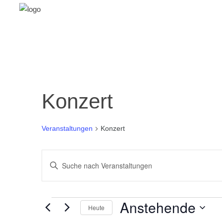
Konzert
Veranstaltungen
Konzert
Veranstaltungen
Bitte
Schlüsselwort
Suche
eingeben.
und
Suche
Veranstaltungen
Anstehende
Heute
nach