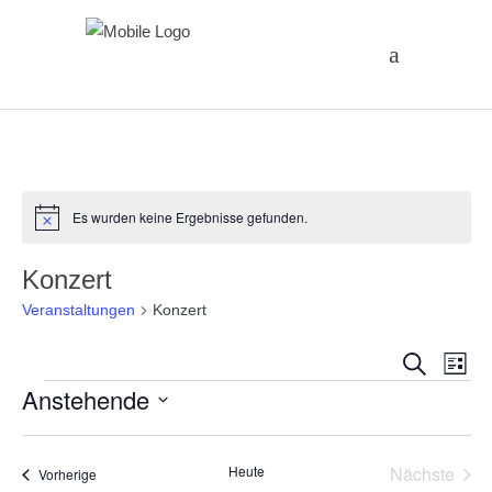
Es wurden keine Ergebnisse gefunden.
Hinweis
Konzert
Veranstaltungen
Konzert
Vera
Ve
Suche
Liste
Veranstaltungen
Anstehende
An
Suc
Datum
Na
und
wählen.
Heute
Nächste
Veranstaltungen
Vorherige