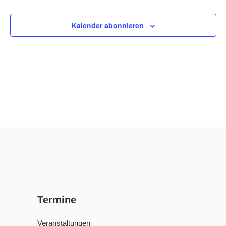
Veransta
Ansi
Kalender abonnieren
Navi
Termine
Veranstaltungen