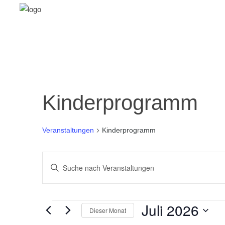
Kinderprogramm
Veranstaltungen
Kinderprogramm
Veranstaltungen
Bitte
Schlüsselwort
Suche
eingeben.
und
Suche
Veranstaltungen
Juli 2026
Dieser Monat
nach