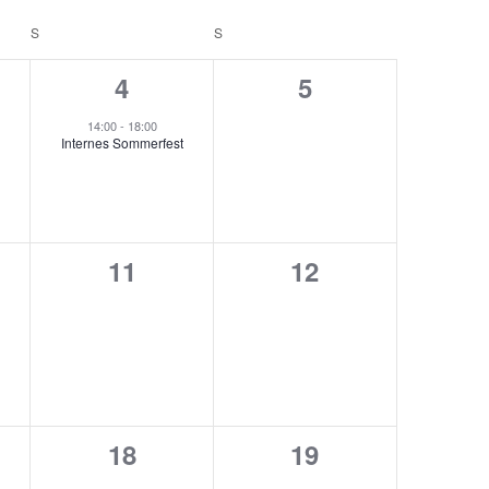
S
SAMSTAG
S
SONNTAG
1
0
4
5
staltungen,
Veranstaltung,
Veranstaltunge
14:00
-
18:00
Internes Sommerfest
0
0
11
12
staltungen,
Veranstaltungen,
Veranstaltungen
0
0
18
19