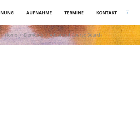
GNUNG
AUFNAHME
TERMINE
KONTAKT
Home
/
Elements
/
Advanced Course Search