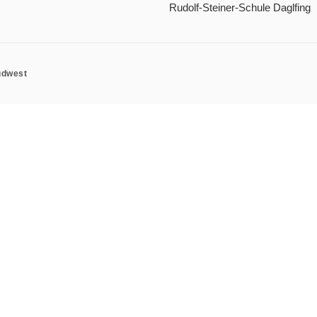
Rudolf-Steiner-Schule Daglfing
üdwest