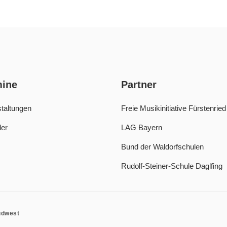
mine
Partner
taltungen
Freie Musikinitiative Fürstenried
er
LAG Bayern
Bund der Waldorfschulen
Rudolf-Steiner-Schule Daglfing
üdwest