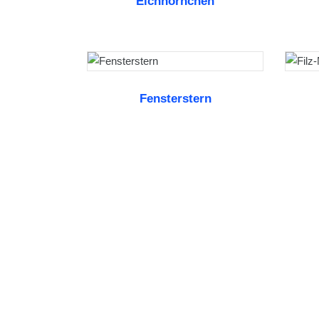
Eichhörnchen
WEITERLESEN
Fensterstern
WEITERLESEN