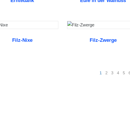
Erntedank
Eule in der Walnuss
WEITERLESEN
WEITERLESEN
Filz-Nixe
Filz-Zwerge
WEITERLESEN
WEITERLESEN
1
2
3
4
5