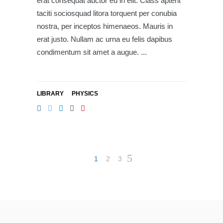
erat consequat auctor eu in elit. Class aptent
taciti sociosquad litora torquent per conubia
nostra, per inceptos himenaeos. Mauris in
erat justo. Nullam ac urna eu felis dapibus
condimentum sit amet a augue.
LIBRARY
PHYSICS
1
2
3