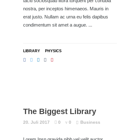
taciti sociosquad litora torquent per conubia
nostra, per inceptos himenaeos. Mauris in
erat justo. Nullam ac urna eu felis dapibus
condimentum sit amet a augue.
LIBRARY
PHYSICS
The Biggest Library
20. Juli 2017
0
0
Business
Lorem Ipsn gravida nibh vel velit auctor