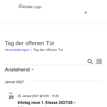
Tag der offenen Tür
Veranstaltungen
Tag der offenen Tür
Vera
Ve
Suche
Liste
Veranstaltungen
Anstehend
An
Suc
Datum
Na
und
Januar 2027
wählen.
Ansi
SA.
23. Januar 2027 @ 9:00
-
15:30
23
Infotag neue 1. Klasse 2027/28 –
Navi