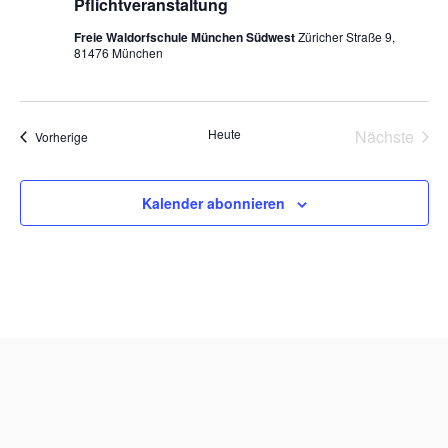
Pflichtveranstaltung
Freie Waldorfschule München Südwest
Züricher Straße 9,
81476 München
Heute
Nächste
Veranstaltungen
Vorherige
Veransta
Kalender abonnieren