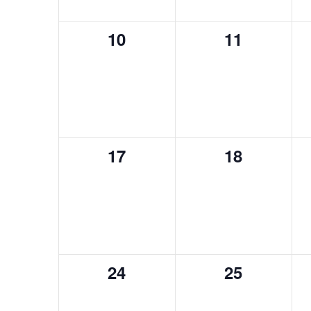
0
0
10
11
Veranstaltungen,
Veranstalt
0
0
17
18
Veranstaltungen,
Veranstalt
0
0
24
25
Veranstaltungen,
Veranstalt