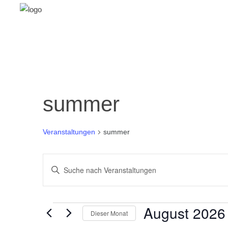
summer
Veranstaltungen
summer
Veranstaltungen
Bitte
Schlüsselwort
Suche
eingeben.
und
Suche
Veranstaltungen
August 2026
Dieser Monat
nach