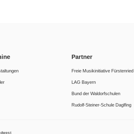
mine
Partner
taltungen
Freie Musikinitiative Fürstenried
er
LAG Bayern
Bund der Waldorfschulen
Rudolf-Steiner-Schule Daglfing
üdwest