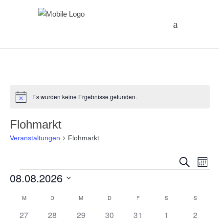
Es wurden keine Ergebnisse gefunden.
Hinweis
Flohmarkt
Veranstaltungen
Flohmarkt
Vera
Ve
Suche
Monat
Veranstaltungen
08.08.2026
An
Suc
Datum
Na
Kalender
M
MONTAG
D
DIENSTAG
M
MITTWOCH
D
DONNERSTAG
F
FREITAG
S
SAMSTAG
S
SONNT
und
wählen.
0
0
0
0
0
0
0
27
28
29
30
31
1
2