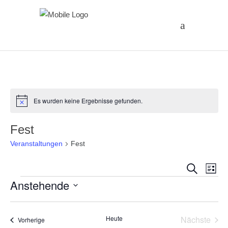
Es wurden keine Ergebnisse gefunden.
Hinweis
Fest
Veranstaltungen
Fest
Vera
Ve
Suche
Liste
Veranstaltungen
Anstehende
An
Suc
Datum
Na
und
wählen.
Heute
Nächste
Veranstaltungen
Vorherige