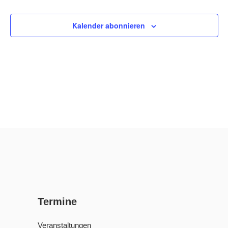
Veransta
Ansi
Kalender abonnieren
Navi
Termine
Veranstaltungen