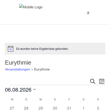
Es wurden keine Ergebnisse gefunden.
Hinweis
Eurythmie
Veranstaltungen
Eurythmie
Vera
Ve
Suche
Monat
Veranstaltungen
06.08.2026
An
Suc
Datum
Na
Kalender
M
MONTAG
D
DIENSTAG
M
MITTWOCH
D
DONNERSTAG
F
FREITAG
S
SAMSTAG
S
SONNT
und
wählen.
0
0
0
0
0
0
0
27
28
29
30
31
1
2