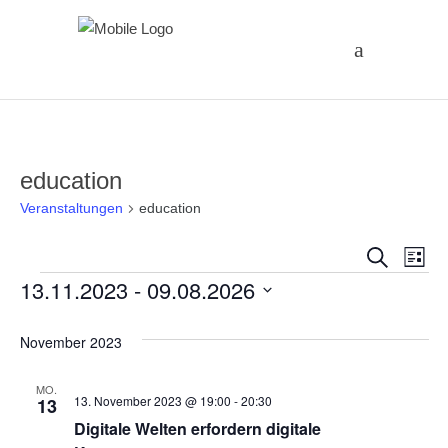
education
Veranstaltungen
education
Vera
Ve
Suche
Liste
Veranstaltungen
13.11.2023
 - 
09.08.2026
An
Suc
Datum
Na
und
November 2023
wählen.
Ansi
MO.
13. November 2023 @ 19:00
-
20:30
13
Digitale Welten erfordern digitale
Navi