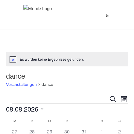
Es wurden keine Ergebnisse gefunden.
Hinweis
dance
Veranstaltungen
dance
Vera
Ve
Suche
Monat
Veranstaltungen
08.08.2026
An
Suc
Datum
Na
Kalender
M
MONTAG
D
DIENSTAG
M
MITTWOCH
D
DONNERSTAG
F
FREITAG
S
SAMSTAG
S
SONNT
und
wählen.
0
0
0
0
0
0
0
27
28
29
30
31
1
2