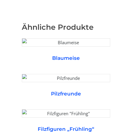
Ähnliche Produkte
Blaumeise
WEITERLESEN
Pilzfreunde
WEITERLESEN
Filzfiguren „Frühling“
WEITERLESEN