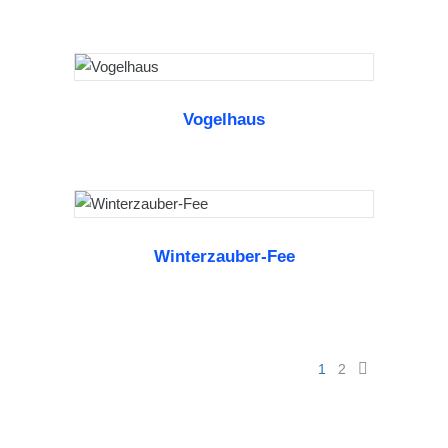
Vogelhaus
WEITERLESEN
Winterzauber-Fee
WEITERLESEN
1
2