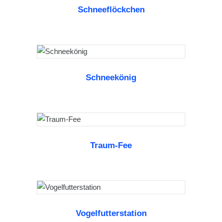
Schneeflöckchen
WEITERLESEN
Schneekönig
WEITERLESEN
Traum-Fee
WEITERLESEN
Vogelfutterstation
WEITERLESEN