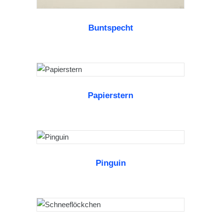
WEITERLESEN
Buntspecht
Papierstern
WEITERLESEN
Pinguin
WEITERLESEN