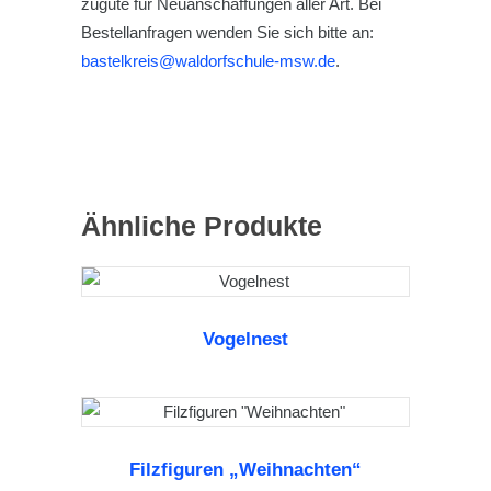
zugute für Neuanschaffungen aller Art. Bei
Bestellanfragen wenden Sie sich bitte an:
bastelkreis@waldorfschule-msw.de
.
Ähnliche Produkte
Vogelnest
WEITERLESEN
Filzfiguren „Weihnachten“
WEITERLESEN