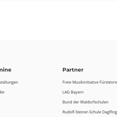
mine
Partner
staltungen
Freie Musikinitiative Fürstenri
der
LAG Bayern
Bund der Waldorfschulen
Rudolf-Steiner-Schule Daglfing