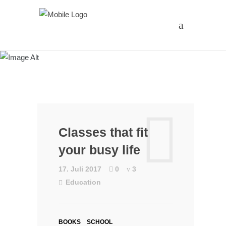
Classes that fit
your busy life
17. Juli 2017
0
3
Education
BOOKS
SCHOOL