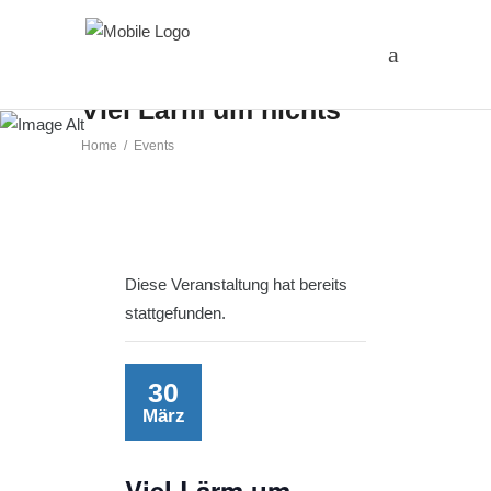
Viel Lärm um nichts
Home
/
Events
Diese Veranstaltung hat bereits
stattgefunden.
30
März
Viel Lärm um