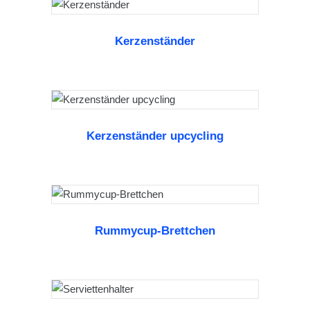
Kerzenständer
WEITERLESEN
Kerzenständer upcycling
WEITERLESEN
Rummycup-Brettchen
WEITERLESEN