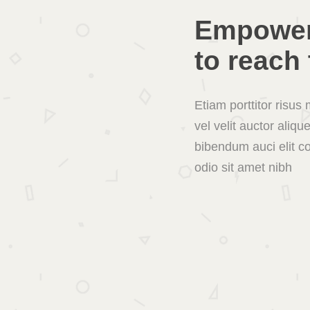
Empower
to reach 
Etiam porttitor risu
vel velit auctor aliqu
bibendum auci elit c
odio sit amet nibh