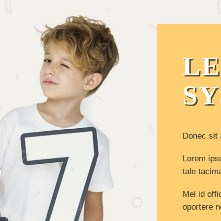
L
S
Donec sit 
Lorem ipsu
tale tacim
Mel id offi
oportere no