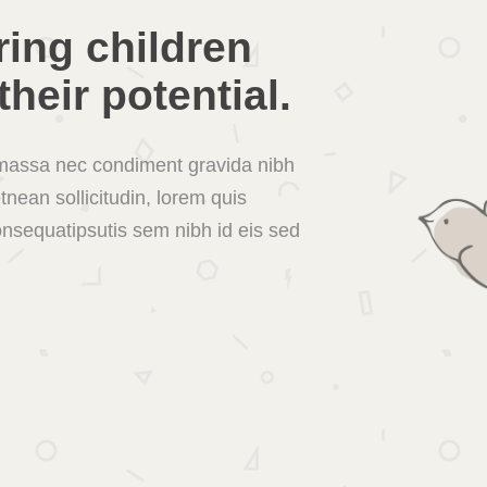
ing children
their potential.
s massa nec condiment gravida nibh
etnean sollicitudin, lorem quis
onsequatipsutis sem nibh id eis sed