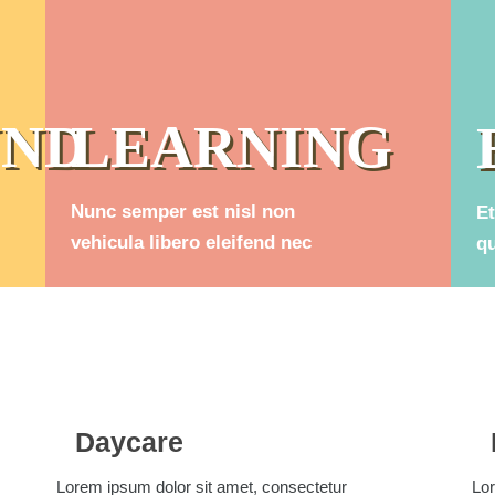
UND
LEARNING
Nunc semper est nisl non
Et
vehicula libero eleifend nec
qu
Daycare
Lorem ipsum dolor sit amet, consectetur
Lor