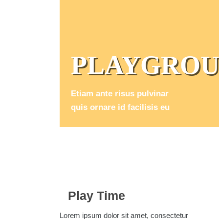
PLAYGRO
Etiam ante risus pulvinar
quis ornare id facilisis eu
Play Time
Lorem ipsum dolor sit amet, consectetur