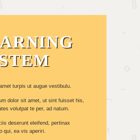
EARNING
YSTEM
amet turpis ut augue vestibulu.
m dolor sit amet, ut sint fuisset his,
ates volutpat te per, ad natum.
ciis deserunt eleifend, pertinax
 qui, ea vis aperiri.