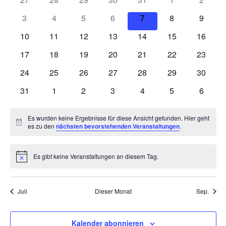
von
Ansi
Veranstaltungen
Veranstaltungen
Veranstaltungen
Veranstaltungen
Veranstaltungen
Veranstaltunge
Veranst
0
0
0
0
0
0
0
3
4
5
6
7
8
9
Veranstaltungen
Veranstaltungen
Veranstaltungen
Veranstaltungen
Veranstaltungen
Veranstaltungen
Veranstaltunge
Veranst
Navi
0
0
0
0
0
0
0
10
11
12
13
14
15
16
Veranstaltungen
Veranstaltungen
Veranstaltungen
Veranstaltungen
Veranstaltungen
Veranstaltungen
Veranst
0
0
0
0
0
0
0
17
18
19
20
21
22
23
Veranstaltungen
Veranstaltungen
Veranstaltungen
Veranstaltungen
Veranstaltungen
Veranstaltungen
Veranst
0
0
0
0
0
0
0
24
25
26
27
28
29
30
Veranstaltungen
Veranstaltungen
Veranstaltungen
Veranstaltungen
Veranstaltungen
Veranstaltungen
Veranst
0
0
0
0
0
0
0
31
1
2
3
4
5
6
Veranstaltungen
Veranstaltungen
Veranstaltungen
Veranstaltungen
Veranstaltungen
Veranstaltunge
Veranst
Es wurden keine Ergebnisse für diese Ansicht gefunden. Hier geht
Hinweis
es zu den
nächsten bevorstehenden Veranstaltungen
.
Es gibt keine Veranstaltungen an diesem Tag.
Hinweis
Juli
Dieser Monat
Sep.
Kalender abonnieren