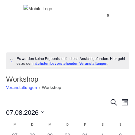
Es wurden keine Ergebnisse für diese Ansicht gefunden. Hier geht
Hinweis
es zu den
nächsten bevorstehenden Veranstaltungen
.
Workshop
Veranstaltungen
Workshop
Vera
Ve
Suche
Monat
Veranstaltungen
07.08.2026
An
Suc
Datum
Na
Kalender
M
MONTAG
D
DIENSTAG
M
MITTWOCH
D
DONNERSTAG
F
FREITAG
S
SAMSTAG
S
SONNT
und
wählen.
0
0
0
0
0
0
0
27
28
29
30
31
1
2