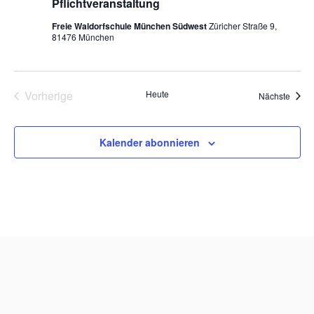
Pflichtveranstaltung
Freie Waldorfschule München Südwest
Züricher Straße 9,
81476 München
Vorherige
Heute
Veran
Nächste
Veranstaltungen
Kalender abonnieren