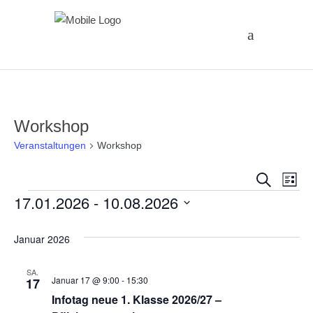
Workshop
Veranstaltungen
Workshop
Vera
Ve
Suche
Liste
Veranstaltungen
17.01.2026
 - 
10.08.2026
An
Suc
Datum
Na
und
Januar 2026
wählen.
Ansi
SA.
Januar 17 @ 9:00
-
15:30
17
Infotag neue 1. Klasse 2026/27 –
Navi