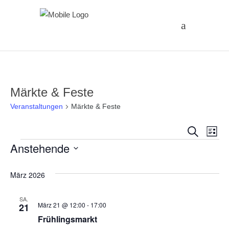
Märkte & Feste
Veranstaltungen
Märkte & Feste
Vera
Ve
Suche
Liste
Veranstaltungen
Anstehende
An
Suc
Datum
Na
und
März 2026
wählen.
Ansi
SA.
März 21 @ 12:00
-
17:00
21
Frühlingsmarkt
Navi