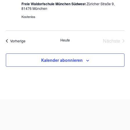
Freie Waldorfschule München Südwest
Züricher Straße 9,
81476 München
Kostenlos
Heute
Nächste
Veranstaltungen
Vorherige
Veransta
Kalender abonnieren